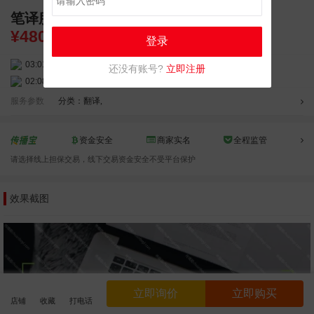
笔译服务（小语种-中文 1000字以下）
¥
480.00
登录
03:01:33
180****6744
联系了该媒体所在商家
还没有账号?
立即注册
02:08:45
182****3381
联系了该媒体所在商家
08:06:31
153****0850
联系了该媒体所在商家
服务参数
分类：翻译
,
05:03:47
186****9748
联系了该媒体所在商家
02:10:34
139****2201
联系了该媒体所在商家
资金安全
商家实名
全程监管
11:27:10
136****2044
联系了该媒体所在商家
请选择线上担保交易，线下交易资金安全不受平台保护
07:29:47
159****1656
联系了该媒体所在商家
11:48:01
151****8271
联系了该媒体所在商家
效果截图
02:29:23
158****7102
联系了该媒体所在商家
06:38:34
156****3412
联系了该媒体所在商家
12:51:41
133****9697
联系了该媒体所在商家
12:11:04
134****9099
联系了该媒体所在商家
12:02:08
137****7947
联系了该媒体所在商家
08:07:39
189****1473
联系了该媒体所在商家
立即询价
立即购买
02:36:24
192****1910
联系了该媒体所在商家
店铺
收藏
打电话